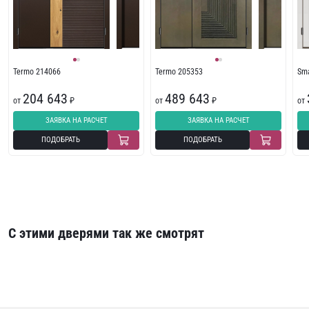
Termo 214066
Termo 205353
Sma
204 643
489 643
от
₽
от
₽
от
ЗАЯВКА НА РАСЧЕТ
ЗАЯВКА НА РАСЧЕТ
ПОДОБРАТЬ
ПОДОБРАТЬ
С этими дверями так же смотрят