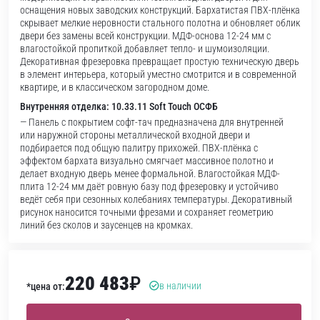
оснащения новых заводских конструкций. Бархатистая ПВХ-плёнка
скрывает мелкие неровности стального полотна и обновляет облик
двери без замены всей конструкции. МДФ-основа 12-24 мм с
влагостойкой пропиткой добавляет тепло- и шумоизоляции.
Декоративная фрезеровка превращает простую техническую дверь
в элемент интерьера, который уместно смотрится и в современной
квартире, и в классическом загородном доме.
Внутренняя отделка: 10.33.11 Soft Touch ОСФБ
— Панель с покрытием софт-тач предназначена для внутренней
или наружной стороны металлической входной двери и
подбирается под общую палитру прихожей. ПВХ-плёнка с
эффектом бархата визуально смягчает массивное полотно и
делает входную дверь менее формальной. Влагостойкая МДФ-
плита 12-24 мм даёт ровную базу под фрезеровку и устойчиво
ведёт себя при сезонных колебаниях температуры. Декоративный
рисунок наносится точными фрезами и сохраняет геометрию
линий без сколов и заусенцев на кромках.
220 483
₽
в наличии
*цена от: