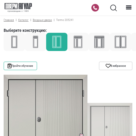
Главная
Каталог
Входные двери
Termo 205241
Выберите конструкцию:
Пройти обучение
В избранное