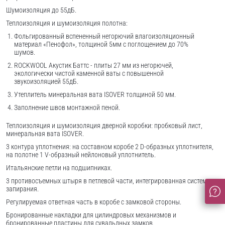
Шумоизоляция до 55дБ.
Теплоизоляция и шумоизоляция полотна:
Фольгированный вспененный негорючий влагоизоляционный
материал «Пенофол», толщиной 5мм с поглощением до 70%
шумов.
ROCKWOOL Акустик Баттс - плиты 27 мм из негорючей,
экологически чистой каменной ваты с повышенной
звукоизоляцией 55дБ.
Утеплитель минеральная вата ISOVER толщиной 50 мм.
Заполнение швов монтажной пеной.
Теплоизоляция и шумоизоляция дверной коробки: пробковый лист,
минеральная вата ISOVER.
3 контура уплотнения: на составном коробе 2 D-образных уплотнителя,
на полотне 1 V-образный нейлоновый уплотнитель.
Итальянские петли на подшипниках.
3 противосъемных штыря в петлевой части, интегрированная система
запирания.
Регулируемая ответная часть в коробе с замковой стороны.
Бронированные накладки для цилиндровых механизмов и
бронированные пластины для сувальдных замков.