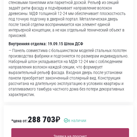
стеновыми панелями или паркетной доской. Рельеф из секций
задаёт ритм фасаду и подчёркивает направление волокон
древесины. МДФ толщиной 12-24 мм обеспечивает плоскостность
под точную подгонку в дверной портал. Металлическая дверь
после такой отделки воспринимается как элемент единой
интерьерной концепции, а не как отдельный технический объект в
прихожей.
Внутренняя отделка: 19.09.15 Шпон ДСФ
— Панель совместима с большинством моделей стальных полотен
производства фабрики и подгоняется по размерам индивидуально.
Наборный шпон укладывается на МДФ 12-24 мм с соблюдением
направления волокон каждой секции, что формирует
выразительный рельеф фасада. Входная дверь после установки
панели приобретает законченный столярный вид. Конструкция
рассчитана на длительную эксплуатацию в условиях квартиры и
отапливаемого тамбура частного дома без потери декоративных
характеристик.
288 703
₽
в наличии
*цена от:
Заявка на просчет