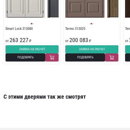
Smart Lock 313080
Termo 313025
Te
263 227
200 083
от
₽
от
₽
от
ЗАЯВКА НА РАСЧЕТ
ЗАЯВКА НА РАСЧЕТ
ПОДОБРАТЬ
ПОДОБРАТЬ
С этими дверями так же смотрят