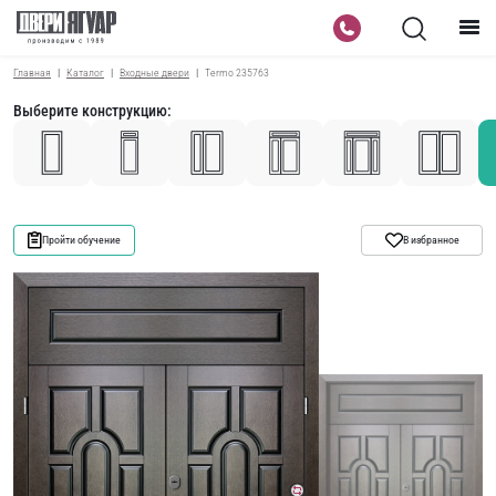
Главная
Каталог
Входные двери
Termo 235763
Выберите конструкцию:
Пройти обучение
В избранное