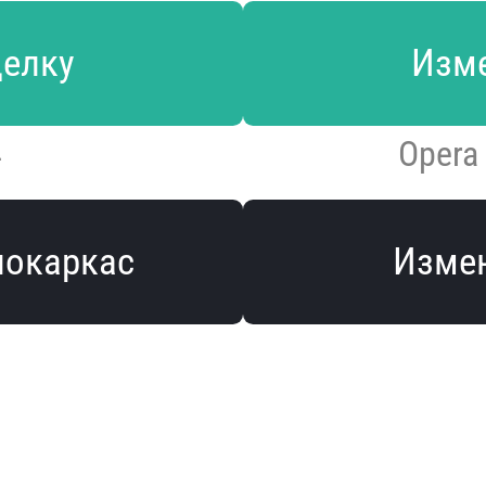
делку
Изме
4
Opera
локаркас
Измен